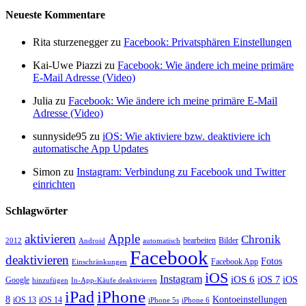
Neueste Kommentare
Rita sturzenegger zu
Facebook: Privatsphären Einstellungen
Kai-Uwe Piazzi zu
Facebook: Wie ändere ich meine primäre
E-Mail Adresse (Video)
Julia zu
Facebook: Wie ändere ich meine primäre E-Mail
Adresse (Video)
sunnyside95 zu
iOS: Wie aktiviere bzw. deaktiviere ich
automatische App Updates
Simon zu
Instagram: Verbindung zu Facebook und Twitter
einrichten
Schlagwörter
aktivieren
Apple
Chronik
bearbeiten
Bilder
2012
Android
automatisch
Facebook
deaktivieren
Fotos
Facebook App
Einschränkungen
iOS
Instagram
iOS 6
iOS 7
iOS
Google
hinzufügen
In-App-Käufe deaktivieren
iPhone
iPad
8
Kontoeinstellungen
iOS 13
iOS 14
iPhone 5s
iPhone 6