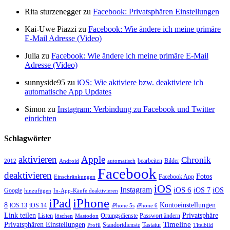
Rita sturzenegger zu
Facebook: Privatsphären Einstellungen
Kai-Uwe Piazzi zu
Facebook: Wie ändere ich meine primäre
E-Mail Adresse (Video)
Julia zu
Facebook: Wie ändere ich meine primäre E-Mail
Adresse (Video)
sunnyside95 zu
iOS: Wie aktiviere bzw. deaktiviere ich
automatische App Updates
Simon zu
Instagram: Verbindung zu Facebook und Twitter
einrichten
Schlagwörter
aktivieren
Apple
Chronik
bearbeiten
Bilder
2012
Android
automatisch
Facebook
deaktivieren
Fotos
Facebook App
Einschränkungen
iOS
Instagram
iOS 6
iOS 7
iOS
Google
hinzufügen
In-App-Käufe deaktivieren
iPhone
iPad
8
Kontoeinstellungen
iOS 13
iOS 14
iPhone 5s
iPhone 6
Link teilen
Privatsphäre
Listen
Ortungsdienste
Passwort ändern
löschen
Mastodon
Timeline
Privatsphären Einstellungen
Standortdienste
Tastatur
Profil
Titelbild