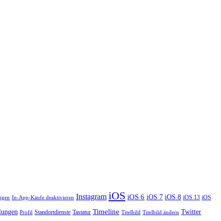
iOS
Instagram
iOS 6
iOS 7
iOS 8
iOS 13
iOS
ügen
In-App-Käufe deaktivieren
Timeline
llungen
Twitter
Standortdienste
Tastatur
Profil
Titelbild
Titelbild ändern