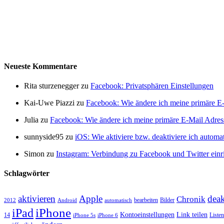
Neueste Kommentare
Rita sturzenegger zu
Facebook: Privatsphären Einstellungen
Kai-Uwe Piazzi zu
Facebook: Wie ändere ich meine primäre E
Julia zu
Facebook: Wie ändere ich meine primäre E-Mail Adres
sunnyside95 zu
iOS: Wie aktiviere bzw. deaktiviere ich autom
Simon zu
Instagram: Verbindung zu Facebook und Twitter einr
Schlagwörter
aktivieren
Apple
deak
Chronik
bearbeiten
Bilder
2012
Android
automatisch
iPhone
iPad
Kontoeinstellungen
Link teilen
14
Listen
iPhone 5s
iPhone 6