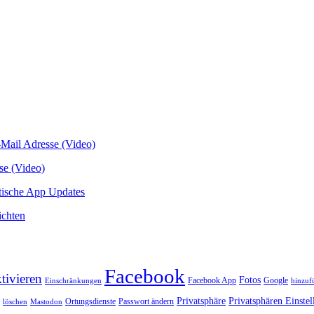
-Mail Adresse (Video)
se (Video)
atische App Updates
ichten
Facebook
tivieren
Fotos
Facebook App
Google
Einschränkungen
hinzuf
Privatsphäre
Privatsphären Einste
Ortungsdienste
Passwort ändern
löschen
Mastodon