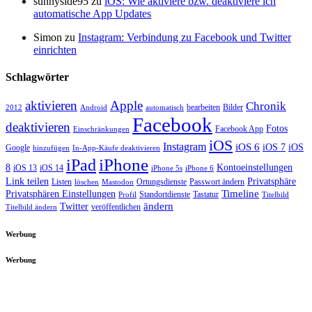
sunnyside95 zu
iOS: Wie aktiviere bzw. deaktiviere ich
automatische App Updates
Simon zu
Instagram: Verbindung zu Facebook und Twitter
einrichten
Schlagwörter
aktivieren
Apple
Chronik
bearbeiten
Bilder
2012
Android
automatisch
Facebook
deaktivieren
Fotos
Facebook App
Einschränkungen
iOS
Instagram
iOS 6
iOS 7
iOS
Google
hinzufügen
In-App-Käufe deaktivieren
iPhone
iPad
8
Kontoeinstellungen
iOS 13
iOS 14
iPhone 5s
iPhone 6
Link teilen
Privatsphäre
Listen
Ortungsdienste
Passwort ändern
löschen
Mastodon
Timeline
Privatsphären Einstellungen
Standortdienste
Tastatur
Profil
Titelbild
ändern
Twitter
veröffentlichen
Titelbild ändern
Werbung
Werbung