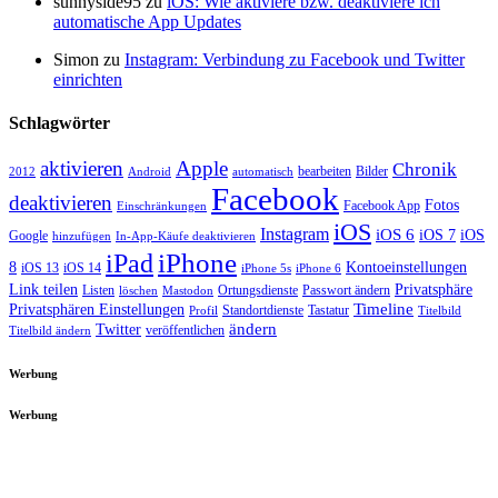
sunnyside95 zu
iOS: Wie aktiviere bzw. deaktiviere ich
automatische App Updates
Simon zu
Instagram: Verbindung zu Facebook und Twitter
einrichten
Schlagwörter
aktivieren
Apple
Chronik
bearbeiten
Bilder
2012
Android
automatisch
Facebook
deaktivieren
Fotos
Facebook App
Einschränkungen
iOS
Instagram
iOS 6
iOS 7
iOS
Google
hinzufügen
In-App-Käufe deaktivieren
iPhone
iPad
8
Kontoeinstellungen
iOS 13
iOS 14
iPhone 5s
iPhone 6
Link teilen
Privatsphäre
Listen
Ortungsdienste
Passwort ändern
löschen
Mastodon
Timeline
Privatsphären Einstellungen
Standortdienste
Tastatur
Profil
Titelbild
ändern
Twitter
veröffentlichen
Titelbild ändern
Werbung
Werbung